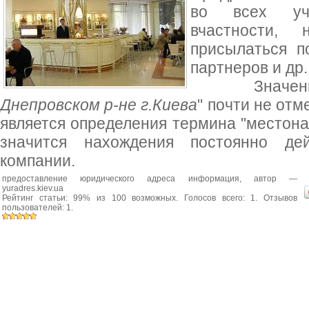
во всех учр
вчастности,
присылаться п
партнеров и др.
Значени
Днепровском р-не г.Киева
" почти не отм
является определения термина "местон
значится нахождения постоянно дей
компании.
предоставление юридического адреса информация
, автор —
yuradres.kiev.ua
Рейтинг статьи:
99
% из
100
возможных. Голосов всего:
1
. Отзывов
пользователей:
1
.